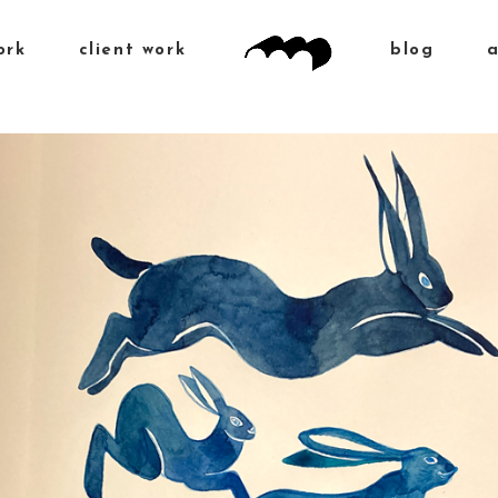
ork
client work
blog
a