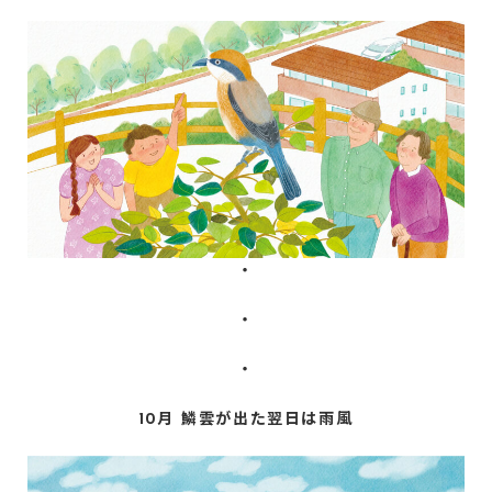
・
・
・
10月 鱗雲が出た翌日は雨風